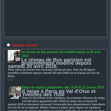
Articles récents
Le réseau de bus parisien est modifié depuis le 20 avril
2019
Le réseau de Bus parisien est
profondément modifié depuis
samedi 20 avril 2019.
Paris viens de lancer son nouveau réseau de bus. Près de 50 lignes
modifées évoluent depuis samedi 20 avril 2019 sur le réseau de bus de
Paris.
[…]
Neige en régions parisiennes dès 7h30 le 22 janvier 2019
Il neige à Paris en Val d'Oise et
Yvelines dès 7h30
Dans le Val d'Oise et les Yvelines, les premiers flocons de neige
ont fait leurs apparition dès 7h30 du matin de ce mardi 22
janvier 2019 et devraient recouvrir l'ensemble des départements franciliens
d'ici la fin de la matinée. Météo-France a placé cette région en vigilance
orange, car ces chutes de neige pourraient atteindre un cumul au sol de 2