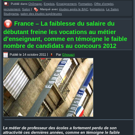
Publié dans
Chômage
,
Emplois
,
Enseignement
,
Formation
,
Offre d'emploi
,
recrutement
,
Salon
|
Marqué avec
études après le BAC
,
formations
,
Le Salon
Studyrama
,
salon des études supérieures
France – La faiblesse du salaire du
débutant freine les vocations au métier
d’enseignant, comme en témoigne le faible
nombre de candidats au concours 2012
Publié le
14 octobre 2011
|
Par
Ghouazi
Le métier de professeur des écoles a fortement perdu de son
attractivité ces dernières années, comme en témoigne le faible