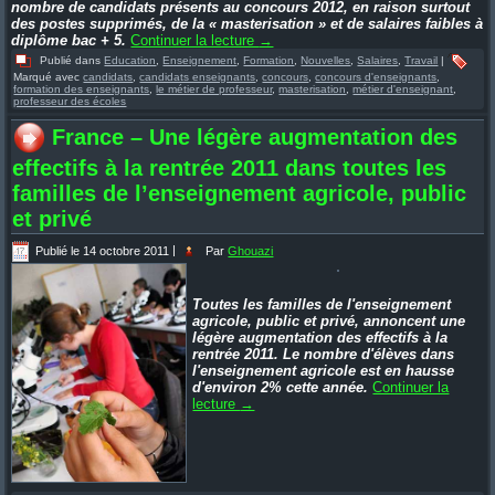
nombre de candidats présents au concours 2012, en raison surtout
des postes supprimés, de la « masterisation » et de salaires faibles à
diplôme bac + 5.
Continuer la lecture
→
Publié dans
Education
,
Enseignement
,
Formation
,
Nouvelles
,
Salaires
,
Travail
|
Marqué avec
candidats
,
candidats enseignants
,
concours
,
concours d'enseignants
,
formation des enseignants
,
le métier de professeur
,
masterisation
,
métier d'enseignant
,
professeur des écoles
France – Une légère augmentation des
effectifs à la rentrée 2011 dans toutes les
familles de l’enseignement agricole, public
et privé
Publié le
14 octobre 2011
|
Par
Ghouazi
Toutes les familles de l'enseignement
agricole, public et privé, annoncent une
légère augmentation des effectifs à la
rentrée 2011. Le nombre d'élèves dans
l'enseignement agricole est en hausse
d'environ 2% cette année.
Continuer la
lecture
→