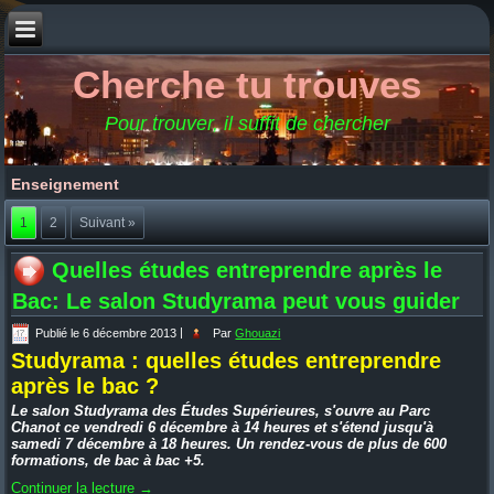
Cherche tu trouves
Pour trouver, il suffit de chercher
Enseignement
1
2
Suivant »
Quelles études entreprendre après le
Bac: Le salon Studyrama peut vous guider
Publié le
6 décembre 2013
|
Par
Ghouazi
Studyrama : quelles études entreprendre
après le bac ?
Le salon Studyrama des Études Supérieures, s'ouvre au Parc
Chanot ce vendredi 6 décembre à 14 heures et s'étend jusqu'à
samedi 7 décembre à 18 heures. Un rendez-vous de plus de 600
formations, de bac à bac +5.
Continuer la lecture
→