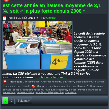
est cette année en hausse moyenne de 3,1
%, soit « la plus forte depuis 2008 »
Publié le
30 août 2011
|
Par
Ghouazi
Le coût de la rentrée
scolaire est cette
année en hausse
moyenne de 3,1 %,
soit « la plus forte
depuis 2008 », a
calculé la Conférence
syndicale des
familles (CSF) dans
sa traditionnelle
enquête, publiée
mardi. La CSF réclame à nouveau une TVA à 5,5 % sur les
fournitures scolaires.
Continuer la lecture
→
Publié dans
Consommation
,
Crise économique
,
Education
,
Enseignement
,
Nouvelles
,
Pouvoir d'achat
,
Social
|
Marqué avec
allocation scolaire insuffisante
,
ARS
,
assurance
scolaire
,
collège
,
équipement sportif
,
fournitures scolaires
,
les coût moyens
,
manuels et
autres frais
,
rentree scolaire
,
rentrée scolaire plus cher
,
v^tements
1
2
Suivant »