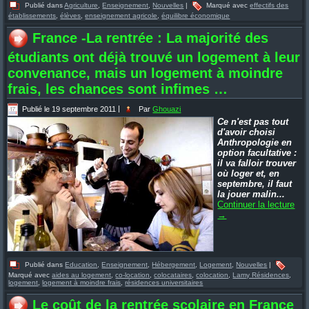
Publié dans
Agriculture
,
Enseignement
,
Nouvelles
|
Marqué avec
effectifs des
établissements
,
élèves
,
enseignement agricole
,
équilibre économique
France -La rentrée : La majorité des
étudiants ont déjà trouvé un logement à leur
convenance, mais un logement à moindre
frais, les chances sont infimes …
Publié le
19 septembre 2011
|
Par
Ghouazi
Ce n'est pas tout
d'avoir choisi
Anthropologie en
option facultative :
il va falloir trouver
où loger et, en
septembre, il faut
la jouer malin...
Continuer la lecture
→
Publié dans
Education
,
Enseignement
,
Hébergement
,
Logement
,
Nouvelles
|
Marqué avec
aides au logement
,
co-location
,
colocataires
,
colocation
,
Lamy Résidences
,
logement
,
logement à moindre frais
,
résidences universitaires
Le coût de la rentrée scolaire en France