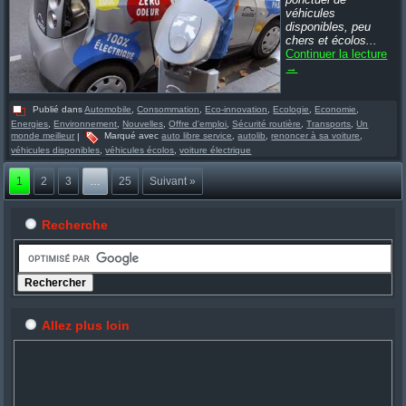
véhicules
disponibles, peu
chers et écolos...
Continuer la lecture
→
Publié dans
Automobile
,
Consommation
,
Eco-innovation
,
Ecologie
,
Economie
,
Energies
,
Environnement
,
Nouvelles
,
Offre d'emploi
,
Sécurité routière
,
Transports
,
Un
monde meilleur
|
Marqué avec
auto libre service
,
autolib
,
renoncer à sa voiture
,
véhicules disponibles
,
véhicules écolos
,
voiture électrique
1
2
3
…
25
Suivant »
Recherche
Allez plus loin