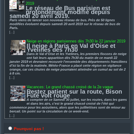
2019
Le réseau de Bus parisien est
profondément modifié depuis
samedi 20 avril 2019.
Paris viens de lancer son nouveau réseau de bus. Près de 50 lignes
modifées évoluent depuis samedi 20 avril 2019 sur le réseau de bus de
Paris.
[…]
Neige en régions parisiennes dès 7h30 le 22 janvier 2019
Il neige à Paris en Val d'Oise et
Yvelines dès 7h30
Dans le Val d'Oise et les Yvelines, les premiers flocons de neige
ont fait leurs apparition dès 7h30 du matin de ce mardi 22
janvier 2019 et devraient recouvrir l'ensemble des départements franciliens
d'ici la fin de la matinée. Météo-France a placé cette région en vigilance
orange, car ces chutes de neige pourraient atteindre un cumul au sol de 2
à 8 cm.
[…]
Vacances: Le grand chassé croisé de la 2e vague
Restez patient sur la route, Bison
Futé voit rouge
A compter de ce Samedi 30 juillet, sur les routes, dans les gares
et dans les airs, c'est le grand chassé croisé de l'été qui
commence pour les aoùutiens, alors que les juilliettises sont de retour au
bercail. Un point sur la circulation de ce week-end.
[…]
Pourquoi pas !