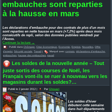
embauches sont reparties
à la hausse en mars
Les déclarations d'embauche pour des contrats de plus d'un mois
sont reparties en nette hausse en mars (+7,2%) après deux mois
consécutifs de repli, selon des données publiées vendredi par
l'Acoss.
Continuer la lecture
→
Publié dans
Chômage
,
Crise économique
,
Economie
,
Emplois
,
Nouvelles
,
Offre
d'emploi
,
Sécurité sociale
,
Travail
|
Marqué avec
contrats
,
déclarations d'embauche
,
embauches
,
hausse des embauches
,
travail
Les soldes de la nouvelle année – Tout
juste sortis des courses de Noël, les
Français vont-ils se ruer à nouveau vers les
magasins durant les soldes?…
Publié le
2 janvier 2012
|
Par
Ghouazi
Les soldes d'hiver
débutent cette semaine
dans huit départements