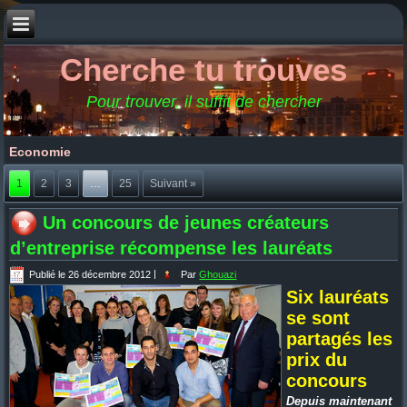
Cherche tu trouves
Pour trouver, il suffit de chercher
Economie
1
2
3
…
25
Suivant »
Un concours de jeunes créateurs
d’entreprise récompense les lauréats
Publié le
26 décembre 2012
|
Par
Ghouazi
Six lauréats
se sont
partagés les
prix du
concours
Depuis maintenant