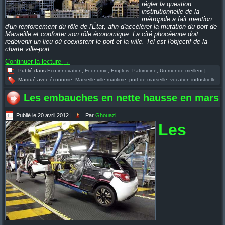
régler la question
institutionnelle de la
métropole a fait mention
d'un renforcement du rôle de l'État, afin d'accélérer la mutation du port de
Marseille et conforter son rôle économique. La cité phocéenne doit
redevenir un lieu où coexistent le port et la ville. Tel est l'objectif de la
charte ville-port.
Continuer la lecture
→
Publié dans
Eco-innovation
,
Economie
,
Emplois
,
Patrimoine
,
Un monde meilleur
|
Marqué avec
économie
,
Marseille ville maritime
,
port de marseille
,
vocation industrielle
Les embauches en nette hausse en mars
Publié le
20 avril 2012
|
Par
Ghouazi
Les