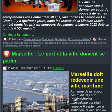
six ans, ce
concours vise à
donner un coup de
pouce à de jeunes
entrepreneurs âgés entre 18 et 30 ans, vivant dans le canton de La
Ciotat. Il y a quelques jours, dans les locaux de la Mission locale,
ont été remis les prix du concours des jeunes créateurs 2012 doté en
tout de 6 500 euros ".
Continuer la lecture
→
Publié dans
Eco-innovation
,
Economie
,
Nouvelles
,
Un monde meilleur
|
Marqué
avec
concours de jeunes créateurs
,
créateurs d'entreprise
,
la créations d'entreprise
,
la vie
économique
,
porteurs de projets
Marseille : Le port et la ville doivent se
parler
Publié le
3 décembre 2012
|
Par
Ghouazi
Marseille doit
redevenir une
ville maritime
Au terme de la réunion
des ministres sur
l'agglomération
marseillaise qui s'est
tenue le 6 septembre à
Matignon, la décision de