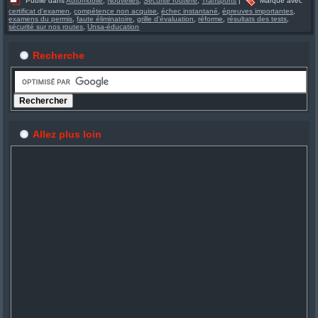
Publié dans
Automobile
,
Nouvelles
,
Sécurité routière
,
Transports
|
Marqué avec
certificat d'examen
,
compétence non acquise
,
échec instantané
,
épreuves importantes
,
examens du permis
,
faute éliminatoire
,
grille d'évaluation
,
réforme
,
résultats des tests
,
sécurité sur nos routes
,
Unsa-éducation
Recherche
Allez plus loin