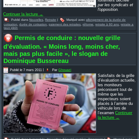
fortement décriée
par les syndicats et
l'opposition.
Continuer la lecture
→
Publié dans
Nouvelles
,
Retraite
|
Marqué avec
allongement de la durée de
cotisation
,
durée de cotisation
,
paiement des retraites
,
réforme
,
retraite à 60 ans
,
retraite a
taux plein
Permis de conduire : nouvelle grille
d’évaluation. « Moins long, moins cher,
mais pas plus facile », le slogan de
Dominique Bussereau
Publié le
7 mars 2011
|
Par
Ghouazi
Satisfaits de la grille
d’évaluation actuelle,
les moniteurs
préconisent tout de
même que les
inspecteurs soient
placés à l’arrière du
véhicule lors de
l’examen
Continuer
la lecture
→