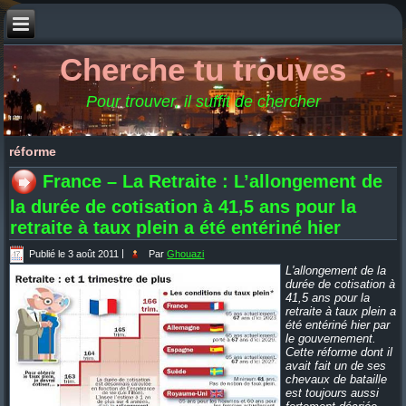
Cherche tu trouves
Pour trouver, il suffit de chercher
réforme
France – La Retraite : L’allongement de
la durée de cotisation à 41,5 ans pour la
retraite à taux plein a été entériné hier
Publié le
3 août 2011
|
Par
Ghouazi
L'allongement de la
durée de cotisation à
41,5 ans pour la
retraite à taux plein a
été entériné hier par
le gouvernement.
Cette réforme dont il
avait fait un de ses
chevaux de bataille
est toujours aussi